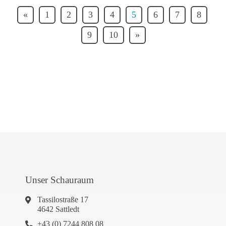
«
1
2
3
4
5
6
7
8
9
10
»
Unser Schauraum
Tassilostraße 17
4642 Sattledt
+43 (0) 7244 808 08