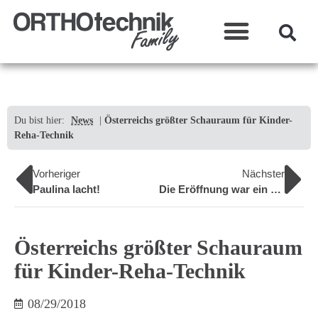
Was wir machen?
Du bist hier:
News
|
Österreichs größter Schauraum für Kinder-
Reha-Technik
Vorheriger
Nächster
Paulina lacht!
Die Eröffnung war ein voller Erfolg
Österreichs größter Schauraum
für Kinder-Reha-Technik
08/29/2018