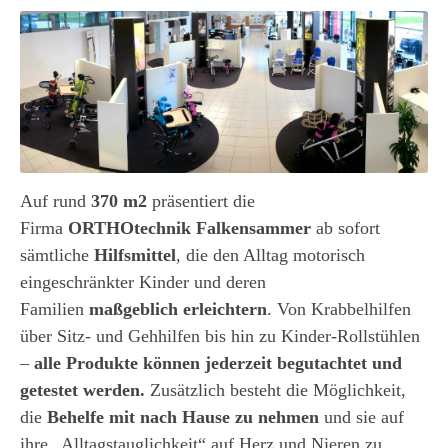
Auf rund
370 m2
präsentiert die
Firma
ORTHOtechnik Falkensammer
ab sofort
sämtliche
Hilfsmittel
, die den Alltag motorisch
eingeschränkter Kinder und deren
Familien
maßgeblich erleichtern
. Von Krabbelhilfen
über Sitz- und Gehhilfen bis hin zu Kinder-Rollstühlen
–
alle Produkte können jederzeit begutachtet und
getestet werden.
Zusätzlich besteht die Möglichkeit,
die
Behelfe mit nach Hause zu nehmen
und sie auf
ihre „Alltagstauglichkeit“ auf Herz und Nieren zu