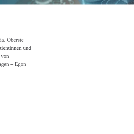
da. Oberste
tientinnen und
 von
ragen – Egon