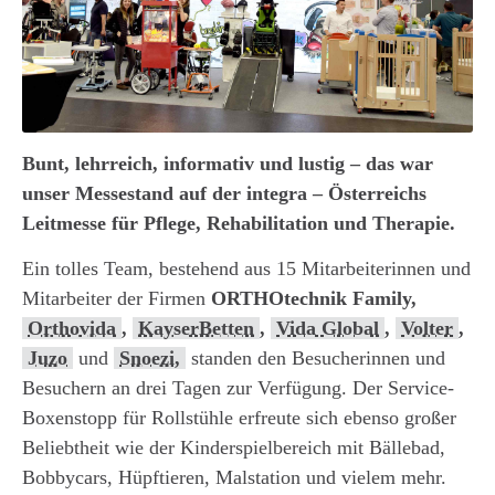
Bunt, lehrreich, informativ und lustig – das war
unser Messestand auf der integra – Österreichs
Leitmesse für Pflege, Rehabilitation und Therapie.
Ein tolles Team, bestehend aus 15 Mitarbeiterinnen und
Mitarbeiter der Firmen
ORTHOtechnik Family,
Orthovida
,
KayserBetten
,
Vida Global
,
Volter
,
Juzo
und
Snoezi,
standen den Besucherinnen und
Besuchern an drei Tagen zur Verfügung. Der Service-
Boxenstopp für Rollstühle erfreute sich ebenso großer
Beliebtheit wie der Kinderspielbereich mit Bällebad,
Bobbycars, Hüpftieren, Malstation und vielem mehr.